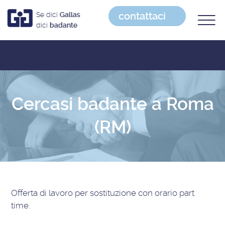
contattaci
Se dici
Gallas
dici
badante
Cercasi badante a Roma
(RM)
Offerta di lavoro
per sostituzione con orario part
time
.