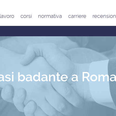
 lavoro
corsi
normativa
carriere
recension
Contratto di lavoro
Google
domestico e inquadramento
Trustpilot
Contributo FAP e altri
contributi per l’aiuto familiare
Costo delle badanti
conviventi e a ore
Sanzioni per chi assume una
badante o una colf in nero
asi badante a Roma