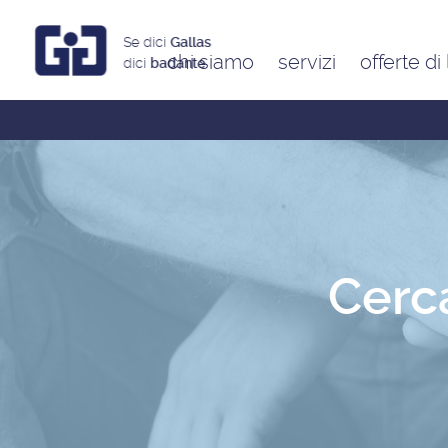
Se dici
Gallas
chi siamo
servizi
offerte di
dici
badante
Assistenti a ore
Babysitter
Badanti
Colf
Cerc