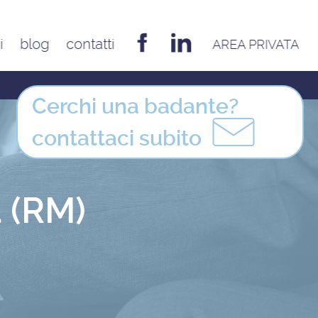
i
blog
contatti
AREA PRIVATA
EMILIA ROMAGNA
Bologna
Cerchi una badante?
Cesena
contattaci
subito
Ferrara
Forlì
Modena
 (RM)
Parma
Piacenza
Reggio Emilia
Rimini
FRIULI VENEZIA GIULIA
Udine