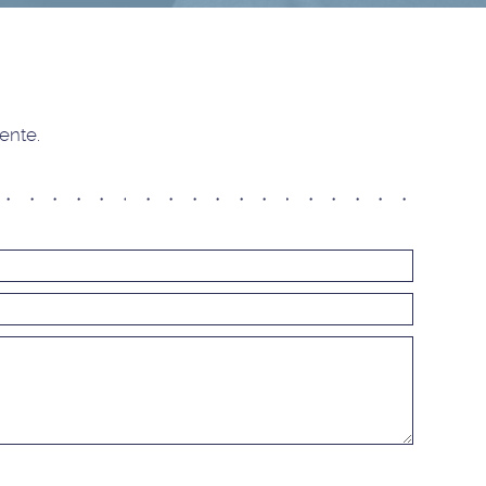
Trieste
Pordenone
Cervignano del Friuli
VENETO
ente.
Castelfranco Veneto
Mestre
Padova
Alternati
Portogruaro
Treviso
Verona
Vicenza
LAZIO
Roma Adriatico
Roma Appia Nuova