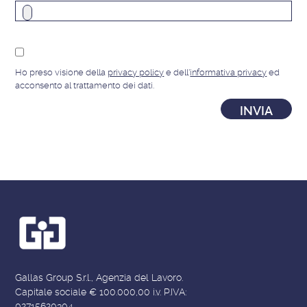
Ho preso visione della
privacy policy
e dell'
informativa privacy
ed
acconsento al trattamento dei dati.
Gallas Group S.r.l., Agenzia del Lavoro.
Capitale sociale € 100.000,00 i.v. P.IVA:
02715620304.