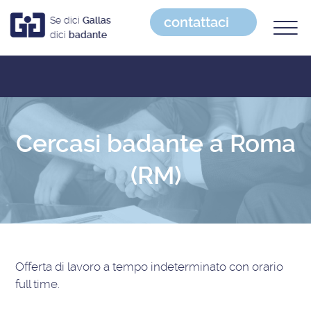
contattaci
Se dici
Gallas
dici
badante
Cercasi badante a Roma
(RM)
Offerta di lavoro
a tempo indeterminato con orario
full time
.