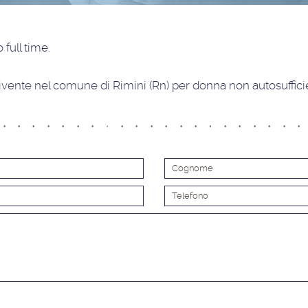
 full time
.
vente nel comune di Rimini (Rn) per donna non autosuffici