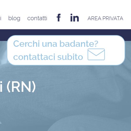
i
blog
contatti
AREA PRIVATA
EMILIA ROMAGNA
Bologna
Cerchi una badante?
Cesena
contattaci
subito
Ferrara
Forlì
Modena
i (RN)
Parma
Piacenza
Reggio Emilia
Rimini
FRIULI VENEZIA GIULIA
Udine