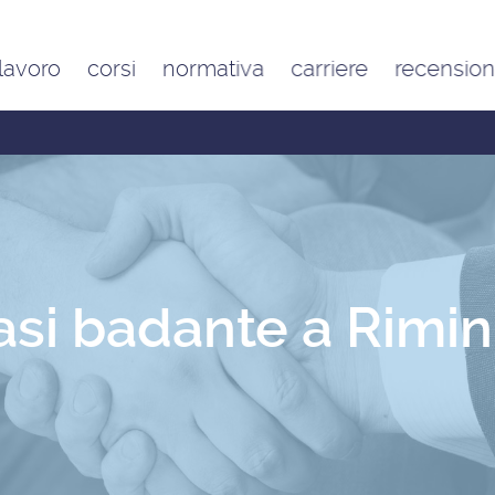
 lavoro
corsi
normativa
carriere
recension
Contratto di lavoro
Google
domestico e inquadramento
Trustpilot
Contributo FAP e altri
contributi per l’aiuto familiare
Costo delle badanti
conviventi e a ore
Sanzioni per chi assume una
badante o una colf in nero
si badante a Rimin