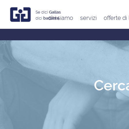
Se dici
Gallas
chi siamo
servizi
offerte di
dici
badante
Assistenti a ore
Babysitter
Badanti
Colf
Cerca