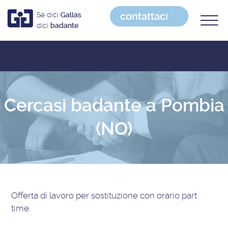
contattaci
Se dici
Gallas
dici
badante
Cercasi badante a Pombia
(NO)
Offerta di lavoro
per sostituzione con orario part
time
.