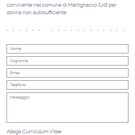
convivente nel comune di Martignacco (Ud) per
donna non autosufficiente.
Alt
Allega Curriculum Vitae