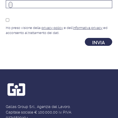
Ho preso visione della
privacy policy
e dell'
informativa privacy
ed
acconsento al trattamento dei dati.
Gallas Group S.r.l., Agenzia del Lavoro.
Capitale sociale € 100.000,00 i.v. P.IVA:
02715620304.