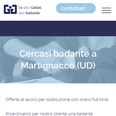
contattaci
Se dici
Gallas
dici
badante
Cercasi badante a
Martignacco (UD)
Offerta di lavoro
per sostituzione con orario full time
.
Ricerchiamo per nostro cliente una badante