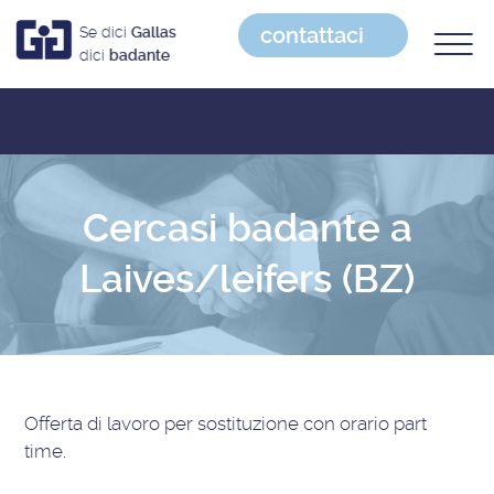
contattaci
Se dici
Gallas
dici
badante
Cercasi badante a
Laives/leifers (BZ)
Offerta di lavoro
per sostituzione con orario part
time
.