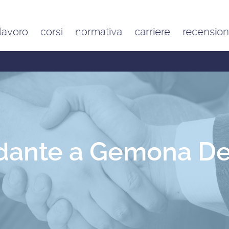
 lavoro
corsi
normativa
carriere
recension
Contratto di lavoro
Google
domestico e inquadramento
Trustpilot
Contributo FAP e altri
contributi per l’aiuto familiare
Costo delle badanti
conviventi e a ore
Sanzioni per chi assume una
badante o una colf in nero
dante a Gemona Del 