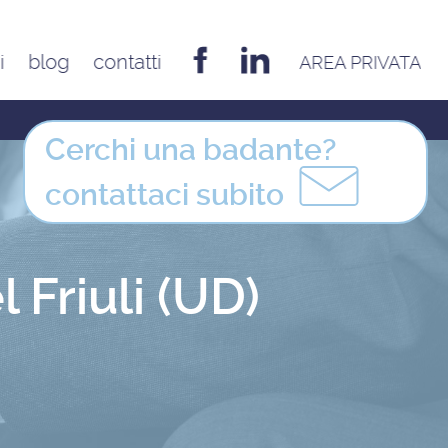
i
blog
contatti
AREA PRIVATA
EMILIA ROMAGNA
Bologna
Cerchi una badante?
Cesena
contattaci
subito
Ferrara
Forlì
Modena
Friuli (UD)
Parma
Piacenza
Reggio Emilia
Rimini
FRIULI VENEZIA GIULIA
Udine