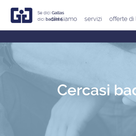
Se dici
Gallas
chi siamo
servizi
offerte di
dici
badante
Assistenti a ore
Babysitter
Badanti
Colf
Cercasi ba