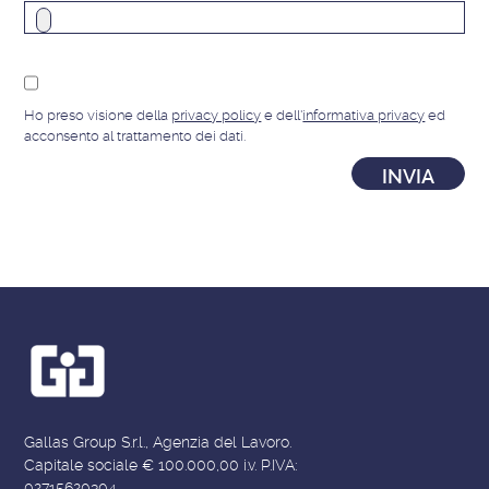
Ho preso visione della
privacy policy
e dell'
informativa privacy
ed
acconsento al trattamento dei dati.
Gallas Group S.r.l., Agenzia del Lavoro.
Capitale sociale € 100.000,00 i.v. P.IVA:
02715620304.