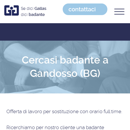
contattaci
Se dici
Gallas
dici
badante
Cercasi badante a
Gandosso (BG)
Offerta di lavoro
per sostituzione con orario full time
.
Ricerchiamo per nostro cliente una badante