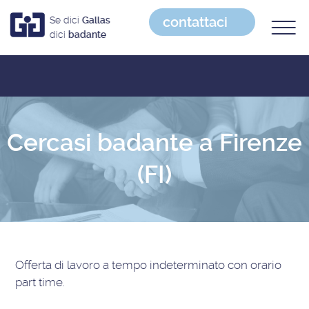
contattaci
Se dici
Gallas
dici
badante
Cercasi badante a Firenze
(FI)
Offerta di lavoro
a tempo indeterminato con orario
part time
.