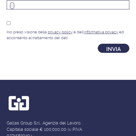
Ho preso visione della
privacy policy
e dell'
informativa privacy
ed
acconsento al trattamento dei dati.
Gallas Group S.r.l., Agenzia del Lavoro.
Capitale sociale € 100.000,00 i.v. P.IVA:
02715620304.