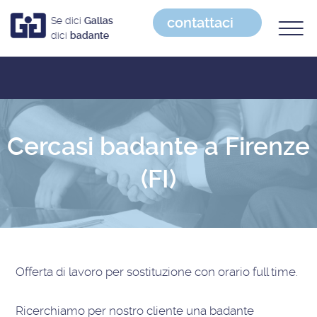
contattaci
Se dici
Gallas
dici
badante
Cercasi badante a Firenze
(FI)
Offerta di lavoro
per sostituzione con orario full time
.
Ricerchiamo per nostro cliente una badante