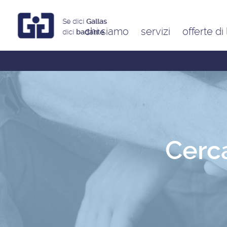
Se dici
Gallas
chi siamo
servizi
offerte di
dici
badante
Assistenti a ore
Babysitter
Badanti
Colf
Cerca