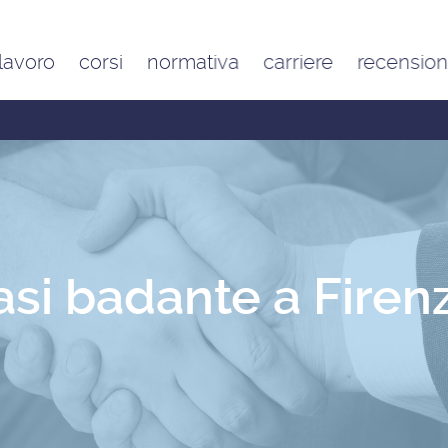
 lavoro
corsi
normativa
carriere
recension
Contratto di lavoro
Google
domestico e inquadramento
Trustpilot
Contributo FAP e altri
contributi per l’aiuto familiare
Costo delle badanti
conviventi e a ore
Sanzioni per chi assume una
badante o una colf in nero
si badante a Firenz