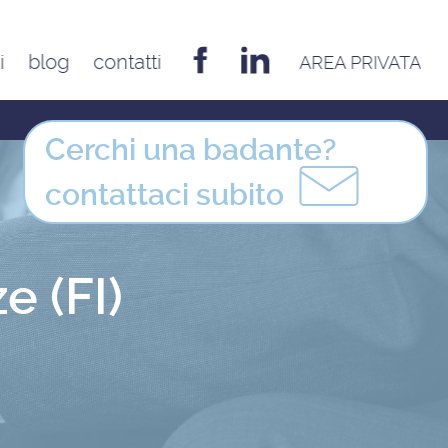
i
blog
contatti
AREA PRIVATA
EMILIA ROMAGNA
Bologna
Cerchi una badante?
Cesena
contattaci
subito
Ferrara
Forlì
Modena
e (FI)
Parma
Piacenza
Reggio Emilia
Rimini
FRIULI VENEZIA GIULIA
Udine