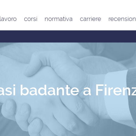
 lavoro
corsi
normativa
carriere
recension
Contratto di lavoro
Google
domestico e inquadramento
Trustpilot
Contributo FAP e altri
contributi per l’aiuto familiare
Costo delle badanti
conviventi e a ore
Sanzioni per chi assume una
badante o una colf in nero
si badante a Firenz