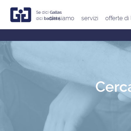
Se dici
Gallas
chi siamo
servizi
offerte di
dici
badante
Assistenti a ore
Babysitter
Badanti
Colf
Cerca