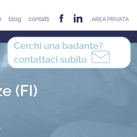
i
blog
contatti
AREA PRIVATA
EMILIA ROMAGNA
Bologna
Cerchi una badante?
Cesena
contattaci
subito
Ferrara
Forlì
Modena
e (FI)
Parma
Piacenza
Reggio Emilia
Rimini
FRIULI VENEZIA GIULIA
Udine