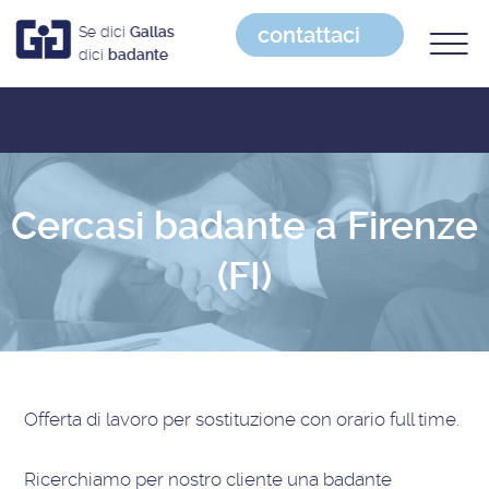
contattaci
Se dici
Gallas
dici
badante
Cercasi badante a Firenze
(FI)
Offerta di lavoro
per sostituzione con orario full time
.
Ricerchiamo per nostro cliente una badante