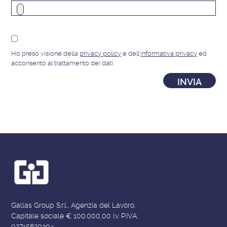
Ho preso visione della
privacy policy
e dell'
informativa privacy
ed
acconsento al trattamento dei dati.
Gallas Group S.r.l., Agenzia del Lavoro.
Capitale sociale € 100.000,00 i.v. P.IVA:
02715620304.