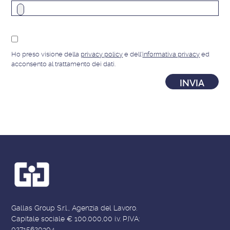
Ho preso visione della
privacy policy
e dell'
informativa privacy
ed
acconsento al trattamento dei dati.
Gallas Group S.r.l., Agenzia del Lavoro.
Capitale sociale € 100.000,00 i.v. P.IVA:
02715620304.