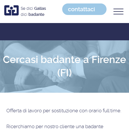
contattaci
Se dici
Gallas
dici
badante
Cercasi badante a Firenze
(FI)
Offerta di lavoro
per sostituzione con orario full time
.
Ricerchiamo per nostro cliente una badante