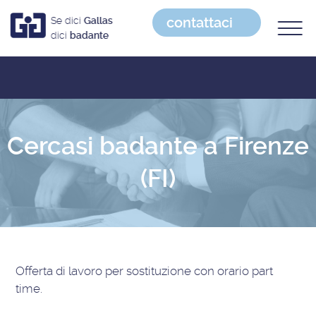
contattaci
Se dici
Gallas
dici
badante
Cercasi badante a Firenze
(FI)
Offerta di lavoro
per sostituzione con orario part
time
.