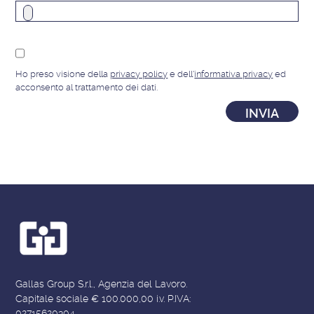
Ho preso visione della
privacy policy
e dell'
informativa privacy
ed
acconsento al trattamento dei dati.
Gallas Group S.r.l., Agenzia del Lavoro.
Capitale sociale € 100.000,00 i.v. P.IVA:
02715620304.