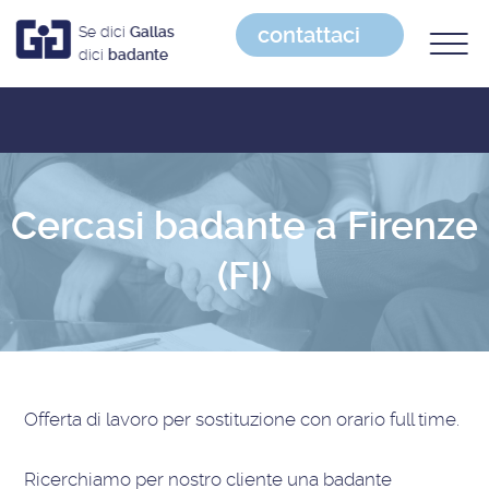
contattaci
Se dici
Gallas
dici
badante
Cercasi badante a Firenze
(FI)
Offerta di lavoro
per sostituzione con orario full time
.
Ricerchiamo per nostro cliente una badante