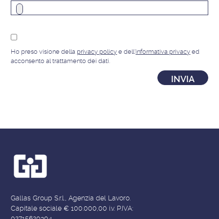
Ho preso visione della
privacy policy
e dell'
informativa privacy
ed
acconsento al trattamento dei dati.
Gallas Group S.r.l., Agenzia del Lavoro.
Capitale sociale € 100.000,00 i.v. P.IVA:
02715620304.