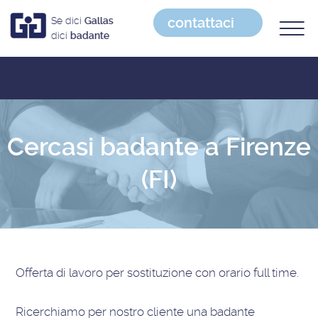
contattaci
Se dici
Gallas
dici
badante
Cercasi badante a Firenze
(FI)
Offerta di lavoro
per sostituzione con orario full time
.
Ricerchiamo per nostro cliente una badante