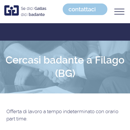
contattaci
Se dici
Gallas
dici
badante
Cercasi badante a Filago
(BG)
Offerta di lavoro
a tempo indeterminato con orario
part time
.