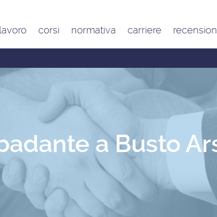
 lavoro
corsi
normativa
carriere
recension
Contratto di lavoro
Google
domestico e inquadramento
Trustpilot
Contributo FAP e altri
contributi per l’aiuto familiare
Costo delle badanti
conviventi e a ore
Sanzioni per chi assume una
badante o una colf in nero
badante a Busto Ars