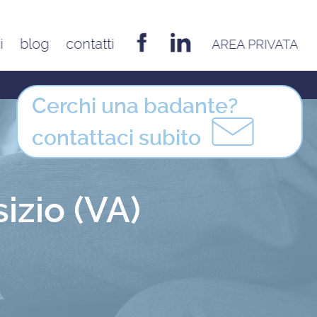
i
blog
contatti
AREA PRIVATA
EMILIA ROMAGNA
Bologna
Cerchi una badante?
Cesena
contattaci
subito
Ferrara
Forlì
Modena
izio (VA)
Parma
Piacenza
Reggio Emilia
Rimini
FRIULI VENEZIA GIULIA
Udine