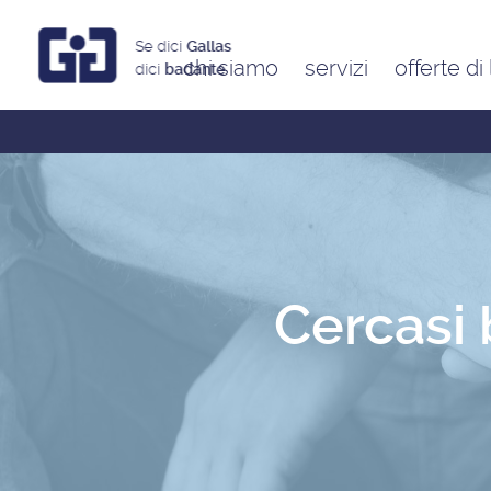
Se dici
Gallas
chi siamo
servizi
offerte di
dici
badante
Assistenti a ore
Babysitter
Badanti
Colf
Cercasi 