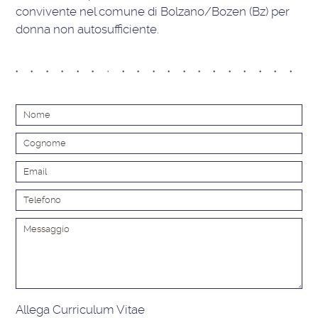
convivente nel comune di Bolzano/Bozen (Bz) per
donna non autosufficiente.
Alt
Allega Curriculum Vitae