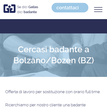
contattaci
Se dici
Gallas
dici
badante
Cercasi badante a
Bolzano/Bozen (BZ)
Offerta di lavoro
per sostituzione con orario full time
.
Ricerchiamo per nostro cliente una badante