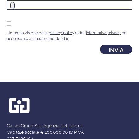
Ho preso visione della
privacy policy
e dell'
informativa privacy
ed
acconsento al trattamento dei dati.
Gallas Group S.r.l., Agenzia del Lavoro.
Capitale sociale € 100.000,00 i.v. P.IVA:
02715620304.