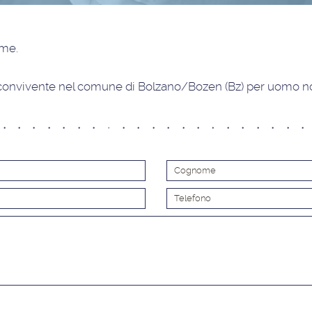
time
.
convivente nel comune di Bolzano/Bozen (Bz) per uomo non