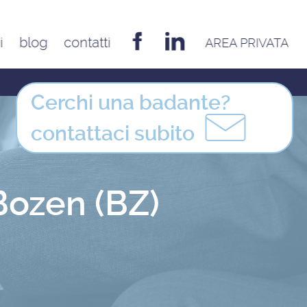
i
blog
contatti
AREA PRIVATA
EMILIA ROMAGNA
Bologna
Cerchi una badante?
Cesena
contattaci
subito
Ferrara
Forlì
Modena
Bozen (BZ)
Parma
Piacenza
Reggio Emilia
Rimini
FRIULI VENEZIA GIULIA
Udine