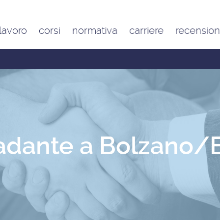
 lavoro
corsi
normativa
carriere
recension
Contratto di lavoro
Google
domestico e inquadramento
Trustpilot
Contributo FAP e altri
contributi per l’aiuto familiare
Costo delle badanti
conviventi e a ore
Sanzioni per chi assume una
badante o una colf in nero
adante a Bolzano/