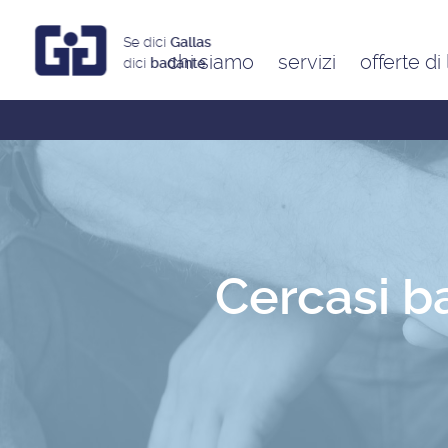
Se dici
Gallas
chi siamo
servizi
offerte di
dici
badante
Assistenti a ore
Babysitter
Badanti
Colf
Cercasi b