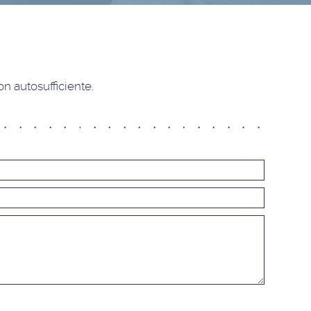
Trieste
Pordenone
Cervignano del Friuli
VENETO
 autosufficiente.
Castelfranco Veneto
Mestre
Padova
Alternati
Portogruaro
Treviso
Verona
Vicenza
LAZIO
Roma Adriatico
Roma Appia Nuova