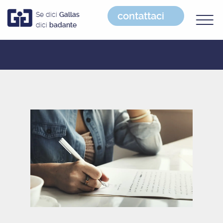
contattaci
Se dici
Gallas
dici
badante