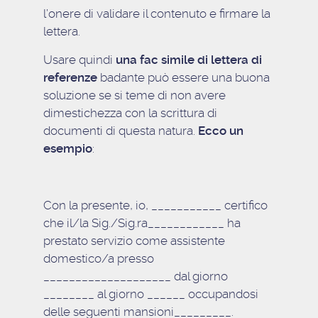
l’onere di validare il contenuto e firmare la
lettera.
Usare quindi
una fac simile di lettera di
referenze
badante può essere una buona
soluzione se si teme di non avere
dimestichezza con la scrittura di
documenti di questa natura.
Ecco un
esempio
:
Con la presente, io, ___________ certifico
che il/la Sig./Sig.ra____________ ha
prestato servizio come assistente
domestico/a presso
____________________ dal giorno
________ al giorno ______ occupandosi
delle seguenti mansioni_________.