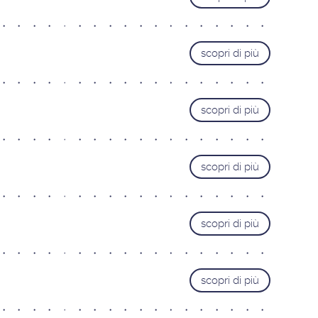
Livorno
Lucca
scopri di più
Pisa
Pistoia
Prato
scopri di più
TRENTINO ALTO-ADIGE
Bolzano
Bozen
Trento
scopri di più
UMBRIA
Perugia
scopri di più
scopri di più