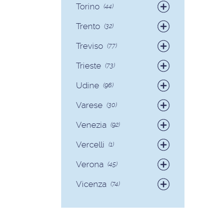
Torino
(44)
Badanti
(38)
Trento
(32)
Colf
(6)
Badanti
(30)
Treviso
(77)
Colf
(2)
Badanti
(73)
Trieste
(73)
Colf
(4)
Badanti
(71)
Udine
(96)
Colf
(2)
Badanti
(89)
Varese
(30)
Colf
(7)
Badanti
(28)
Venezia
(92)
Colf
(2)
Badanti
(90)
Vercelli
(1)
Colf
(2)
Badanti
(1)
Verona
(45)
Badanti
(40)
Vicenza
(74)
Colf
(5)
Badanti
(68)
Colf
(6)