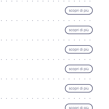
Varese
scopri di più
MARCHE
Ancona
Pesaro
scopri di più
PIEMONTE
Alessandria
scopri di più
Cuneo
Novara
Torino
scopri di più
SARDEGNA
Cagliari
scopri di più
TOSCANA
Firenze Gavinana
Firenze Isolotto
scopri di più