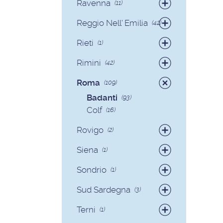
Ravenna
(11)
Badanti
(9)
Reggio Nell' Emilia
(42)
Colf
(2)
Badanti
(41)
Rieti
(1)
Colf
(1)
Badanti
(1)
Rimini
(42)
Badanti
(40)
Roma
(109)
Colf
(2)
Badanti
(93)
Colf
(16)
Rovigo
(2)
Badanti
(2)
Siena
(1)
Colf
(1)
Sondrio
(1)
Badanti
(1)
Sud Sardegna
(3)
Badanti
(3)
Terni
(1)
Badanti
(1)