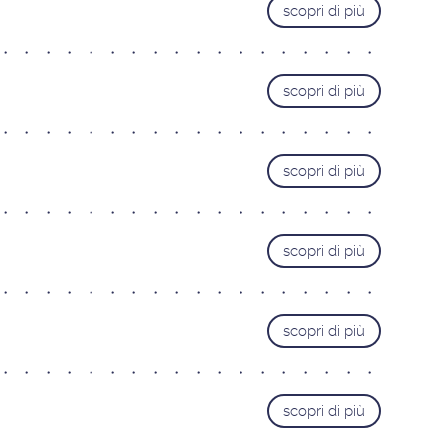
scopri di più
Roma Cipro
Roma Laurentina
Roma Monteverde
scopri di più
LIGURIA
Genova
LOMBARDIA
scopri di più
Bergamo
Brescia
scopri di più
Busto Arsizio
Como
Mantova
scopri di più
Milano Bezzi
Milano Loreto
scopri di più
Monza
Pavia