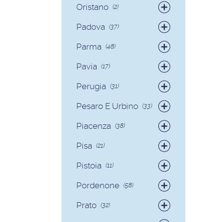
Oristano
(2)
Badanti
(2)
Padova
(37)
Badanti
(35)
Parma
(48)
Colf
(2)
Badanti
(42)
Pavia
(17)
Colf
(6)
Badanti
(17)
Perugia
(31)
Badanti
(29)
Pesaro E Urbino
(33)
Colf
(2)
Badanti
(31)
Piacenza
(38)
Colf
(2)
Badanti
(36)
Pisa
(21)
Colf
(2)
Badanti
(17)
Pistoia
(11)
Colf
(4)
Badanti
(11)
Pordenone
(58)
Badanti
(58)
Prato
(32)
Badanti
(32)