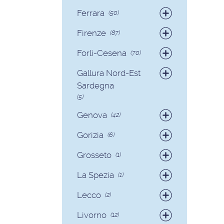
Badanti
(19)
Ferrara
(50)
Colf
(2)
Badanti
(49)
Firenze
(87)
Colf
(1)
Badanti
(82)
Forlì-Cesena
(70)
Colf
(5)
Badanti
(65)
Gallura Nord-Est
Colf
(5)
Sardegna
(5)
Badanti
(3)
Genova
(42)
Colf
(2)
Badanti
(39)
Gorizia
(6)
Colf
(3)
Badanti
(6)
Grosseto
(1)
Badanti
(1)
La Spezia
(1)
Colf
(1)
Lecco
(2)
Badanti
(1)
Livorno
(12)
Colf
(1)