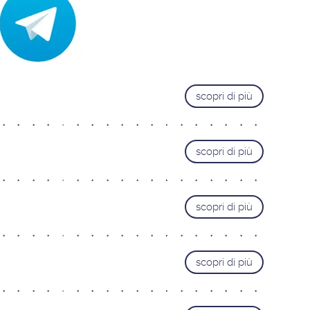
Trieste
Pordenone
Cervignano del Friuli
VENETO
scopri di più
Castelfranco Veneto
Mestre
Padova
scopri di più
Portogruaro
Treviso
scopri di più
Verona
Vicenza
LAZIO
scopri di più
Roma Adriatico
Roma Appia Nuova