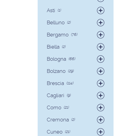
Badanti
(4)
Asti
(1)
Colf
(1)
Belluno
(2)
Colf
(2)
Bergamo
(76)
Badanti
(75)
Biella
(2)
Colf
(1)
Badanti
(2)
Bologna
(66)
Badanti
(62)
Bolzano
(29)
Colf
(4)
Badanti
(28)
Brescia
(114)
Colf
(1)
Badanti
(103)
Cagliari
(9)
Colf
(11)
Badanti
(8)
Como
(21)
Colf
(1)
Badanti
(18)
Cremona
(2)
Colf
(3)
Badanti
(2)
Cuneo
(21)