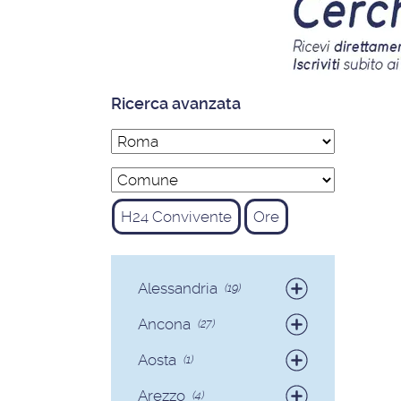
Ricerca avanzata
H24 Convivente
Ore
Alessandria
(19)
Badanti
(19)
Ancona
(27)
Badanti
(25)
Aosta
(1)
Colf
(2)
Badanti
(1)
Arezzo
(4)