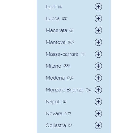
Badanti
(12)
Lodi
(4)
Badanti
(4)
Lucca
(22)
Badanti
(15)
Macerata
(2)
Colf
(7)
Badanti
(2)
Mantova
(57)
Badanti
(54)
Massa-carrara
(2)
Colf
(3)
Badanti
(2)
Milano
(88)
Badanti
(81)
Modena
(73)
Colf
(7)
Badanti
(70)
Monza e Brianza
(31)
Colf
(3)
Badanti
(30)
Napoli
(1)
Colf
(1)
Badanti
(1)
Novara
(47)
Badanti
(40)
Ogliastra
(1)
Colf
(7)
Colf
(1)