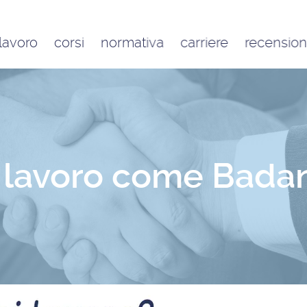
 lavoro
corsi
normativa
carriere
recension
Contratto di lavoro
Google
domestico e inquadramento
Trustpilot
Contributo FAP e altri
contributi per l’aiuto familiare
Costo delle badanti
conviventi e a ore
i lavoro come Bada
Sanzioni per chi assume una
badante o una colf in nero