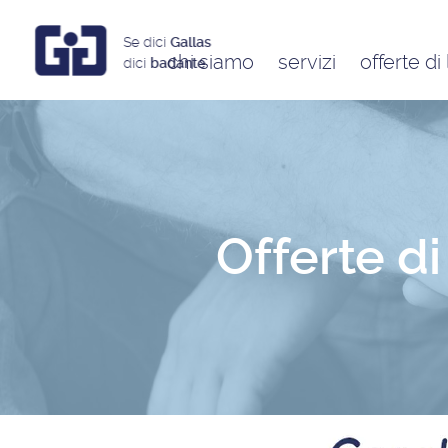
Se dici
Gallas
chi siamo
servizi
offerte di
dici
badante
Assistenti a ore
Babysitter
Badanti
Colf
Offerte d