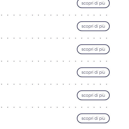
scopri di più
Roma Cipro
Roma Laurentina
Roma Monteverde
scopri di più
LIGURIA
Genova
LOMBARDIA
scopri di più
Bergamo
Brescia
scopri di più
Busto Arsizio
Como
Mantova
scopri di più
Milano Bezzi
Milano Loreto
scopri di più
Monza
Pavia