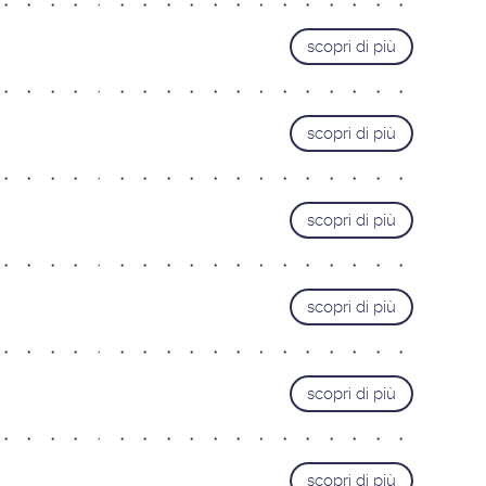
Varese
scopri di più
MARCHE
Ancona
Pesaro
scopri di più
PIEMONTE
Alessandria
scopri di più
Cuneo
Novara
Torino
scopri di più
SARDEGNA
Cagliari
scopri di più
TOSCANA
Firenze Gavinana
Firenze Isolotto
scopri di più