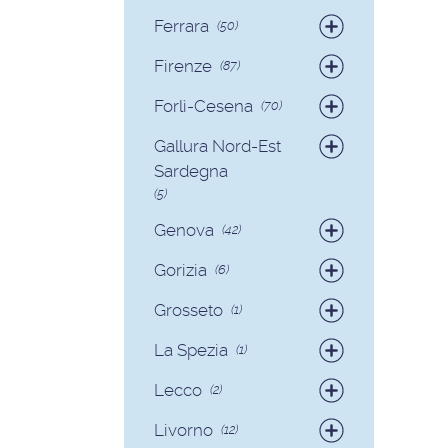
Badanti
(19)
Ferrara
(50)
Colf
(2)
Badanti
(49)
Firenze
(87)
Colf
(1)
Badanti
(82)
Forlì-Cesena
(70)
Colf
(5)
Badanti
(65)
Gallura Nord-Est
Colf
(5)
Sardegna
(5)
Badanti
(3)
Genova
(42)
Colf
(2)
Badanti
(39)
Gorizia
(6)
Colf
(3)
Badanti
(6)
Grosseto
(1)
Badanti
(1)
La Spezia
(1)
Colf
(1)
Lecco
(2)
Badanti
(1)
Livorno
(12)
Colf
(1)