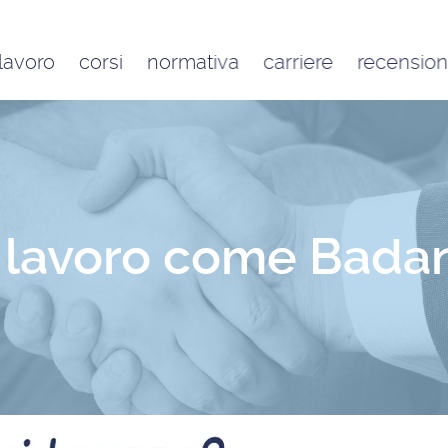
 lavoro
corsi
normativa
carriere
recension
Contratto di lavoro
Google
domestico e inquadramento
Trustpilot
Contributo FAP e altri
contributi per l’aiuto familiare
Costo delle badanti
conviventi e a ore
i lavoro come Bada
Sanzioni per chi assume una
badante o una colf in nero