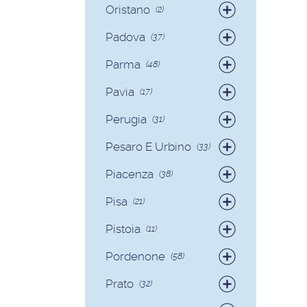
Oristano
(2)
Badanti
(2)
Padova
(37)
Badanti
(35)
Parma
(48)
Colf
(2)
Badanti
(42)
Pavia
(17)
Colf
(6)
Badanti
(17)
Perugia
(31)
Badanti
(29)
Pesaro E Urbino
(33)
Colf
(2)
Badanti
(31)
Piacenza
(38)
Colf
(2)
Badanti
(36)
Pisa
(21)
Colf
(2)
Badanti
(17)
Pistoia
(11)
Colf
(4)
Badanti
(11)
Pordenone
(58)
Badanti
(58)
Prato
(32)
Badanti
(32)