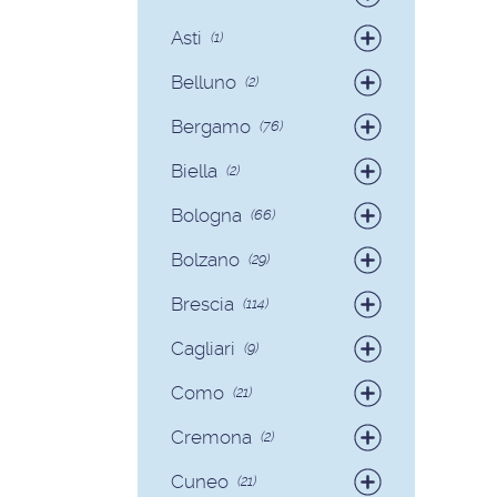
Badanti
(4)
Asti
(1)
Colf
(1)
Belluno
(2)
Colf
(2)
Bergamo
(76)
Badanti
(75)
Biella
(2)
Colf
(1)
Badanti
(2)
Bologna
(66)
Badanti
(62)
Bolzano
(29)
Colf
(4)
Badanti
(28)
Brescia
(114)
Colf
(1)
Badanti
(103)
Cagliari
(9)
Colf
(11)
Badanti
(8)
Como
(21)
Colf
(1)
Badanti
(18)
Cremona
(2)
Colf
(3)
Badanti
(2)
Cuneo
(21)