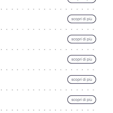
Livorno
Lucca
scopri di più
Pisa
Pistoia
Prato
scopri di più
TRENTINO ALTO-ADIGE
Bolzano
Bozen
Trento
scopri di più
UMBRIA
Perugia
scopri di più
scopri di più