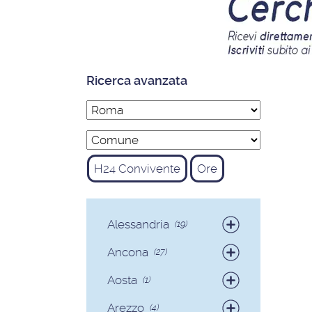
Ricerca avanzata
H24 Convivente
Ore
Alessandria
(19)
Badanti
(19)
Ancona
(27)
Badanti
(25)
Aosta
(1)
Colf
(2)
Badanti
(1)
Arezzo
(4)