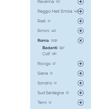
Ravenna
(11)
Badanti
(9)
Reggio Nell' Emilia
(42)
Colf
(2)
Badanti
(41)
Rieti
(1)
Colf
(1)
Badanti
(1)
Rimini
(42)
Badanti
(40)
Roma
(109)
Colf
(2)
Badanti
(93)
Colf
(16)
Rovigo
(2)
Badanti
(2)
Siena
(1)
Colf
(1)
Sondrio
(1)
Badanti
(1)
Sud Sardegna
(3)
Badanti
(3)
Terni
(1)
Badanti
(1)