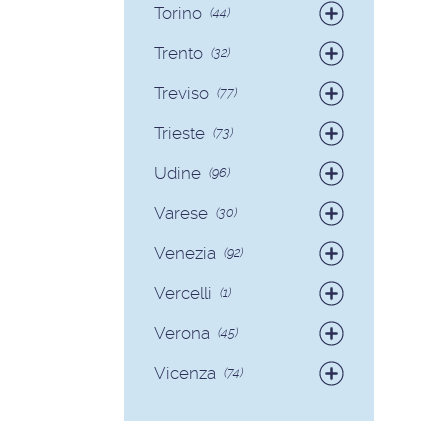
Torino
(44)
Badanti
(38)
Trento
(32)
Colf
(6)
Badanti
(30)
Treviso
(77)
Colf
(2)
Badanti
(73)
Trieste
(73)
Colf
(4)
Badanti
(71)
Udine
(96)
Colf
(2)
Badanti
(89)
Varese
(30)
Colf
(7)
Badanti
(28)
Venezia
(92)
Colf
(2)
Badanti
(90)
Vercelli
(1)
Colf
(2)
Badanti
(1)
Verona
(45)
Badanti
(40)
Vicenza
(74)
Colf
(5)
Badanti
(68)
Colf
(6)