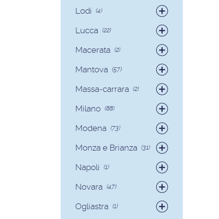
Badanti
(12)
Lodi
(4)
Badanti
(4)
Lucca
(22)
Badanti
(15)
Macerata
(2)
Colf
(7)
Badanti
(2)
Mantova
(57)
Badanti
(54)
Massa-carrara
(2)
Colf
(3)
Badanti
(2)
Milano
(88)
Badanti
(81)
Modena
(73)
Colf
(7)
Badanti
(70)
Monza e Brianza
(31)
Colf
(3)
Badanti
(30)
Napoli
(1)
Colf
(1)
Badanti
(1)
Novara
(47)
Badanti
(40)
Ogliastra
(1)
Colf
(7)
Colf
(1)