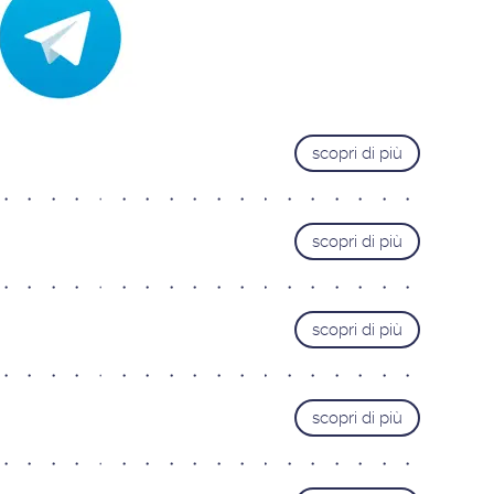
Trieste
Pordenone
Cervignano del Friuli
VENETO
scopri di più
Castelfranco Veneto
Mestre
Padova
scopri di più
Portogruaro
Treviso
scopri di più
Verona
Vicenza
LAZIO
scopri di più
Roma Adriatico
Roma Appia Nuova