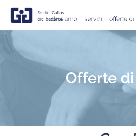
Se dici
Gallas
chi siamo
servizi
offerte di
dici
badante
Assistenti a ore
Babysitter
Badanti
Colf
Offerte d