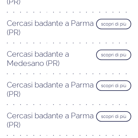
(PR)
Cercasi badante a Parma
scopri di più
(PR)
Cercasi badante a
scopri di più
Medesano (PR)
Cercasi badante a Parma
scopri di più
(PR)
Cercasi badante a Parma
scopri di più
(PR)