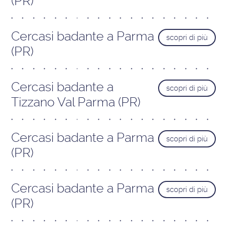
(PR)
Cercasi badante a Parma
scopri di più
(PR)
Cercasi badante a
scopri di più
Tizzano Val Parma (PR)
Cercasi badante a Parma
scopri di più
(PR)
Cercasi badante a Parma
scopri di più
(PR)