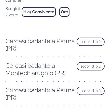
comune:
Scegli il
H24 Convivente
Ore
lavoro:
Cercasi badante a Parma
scopri di più
(PR)
Cercasi badante a
scopri di più
Montechiarugolo (PR)
Cercasi badante a Parma
scopri di più
(PR)