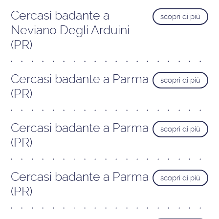
Cercasi badante a
scopri di più
Neviano Degli Arduini
(PR)
Cercasi badante a Parma
scopri di più
(PR)
Cercasi badante a Parma
scopri di più
(PR)
Cercasi badante a Parma
scopri di più
(PR)